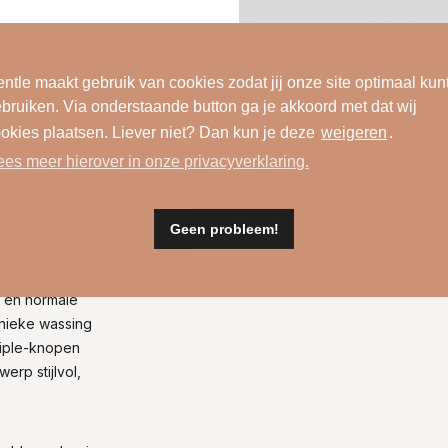
ntle maakt gebruik van cookies zodat jij onze site optimaal kun
bruiken. Via onderstaande button ga je akkoord met dat wij
okies plaatsen. Liever niet? Dan kun je deze
weigeren
.
ees meer hierover in onze privacyverklaring.
Wasinformatie
Geen probleem!
Stofsamenstelling
al
 en normale
unieke wassing
tiple-knopen
erp stijlvol,