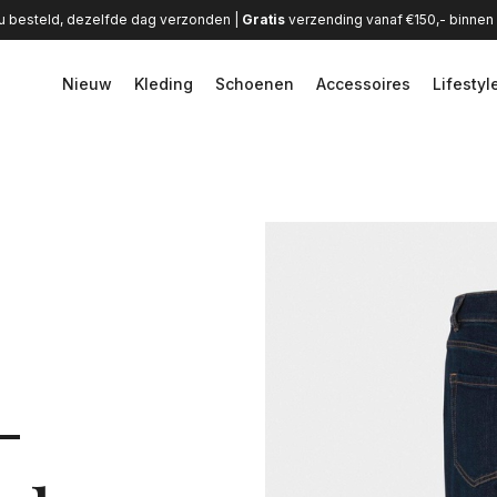
u besteld, dezelfde dag verzonden |
Gratis
verzending vanaf €150,- binne
Nieuw
Kleding
Schoenen
Accessoires
Lifestyl
-