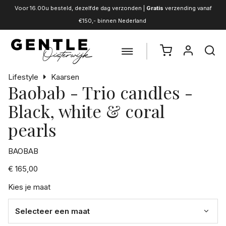
Voor 16.00u besteld, dezelfde dag verzonden |
Gratis
verzending vanaf
€150,- binnen Nederland
Lifestyle
Kaarsen
Baobab - Trio candles -
Black, white & coral
pearls
BAOBAB
€ 165,00
Kies je maat