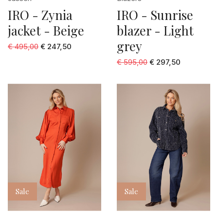
zwart dessin
IRO - Zynia
IRO - Sunrise
jacket - Beige
blazer - Light
grey
€ 495,00
€ 247,50
€ 595,00
€ 297,50
Sale
Sale