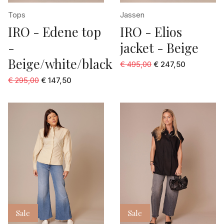
Tops
Jassen
IRO - Edene top
IRO - Elios
-
jacket - Beige
Beige/white/black
€ 495,00
€ 247,50
€ 295,00
€ 147,50
Sale
Sale