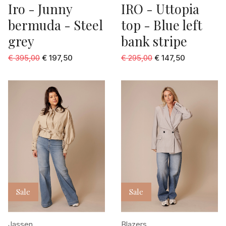
rood dessin
Iro - Junny
IRO - Uttopia
SUMMUM
ONE
bermuda - Steel
top - Blue left
roze
Weekend Max Mara
S/M
grey
bank stripe
roze dessin
Yaya
XS/S
€ 395,00
€ 197,50
€ 295,00
€ 147,50
stonewashed bleu
taupe
turquoise
used washed bleu
wit
wit dessin
zalm
Sale
Sale
zilver grijs
zwart
Jassen
Blazers