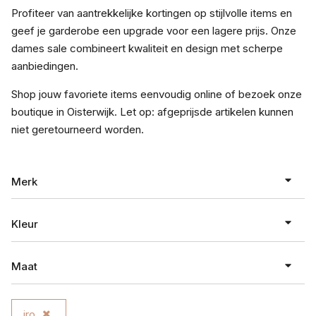
Profiteer van aantrekkelijke kortingen op stijlvolle items en
geef je garderobe een upgrade voor een lagere prijs. Onze
dames sale combineert kwaliteit en design met scherpe
aanbiedingen.
Shop jouw favoriete items eenvoudig online of bezoek onze
boutique in Oisterwijk. Let op: afgeprijsde artikelen kunnen
niet geretourneerd worden.
Merk
Kleur
ALTER EGO
Maat
Arma
antraciet
ba&sh
beige
iro