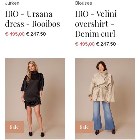
Jurken
Blouses
IRO - Ursana
IRO - Velini
dress - Rooibos
overshirt -
Denim curl
€ 495,00
€ 247,50
€ 495,00
€ 247,50
Sale
Sale