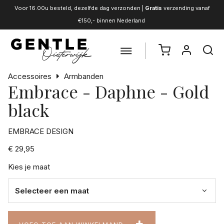
Voor 16.00u besteld, dezelfde dag verzonden |
Gratis
verzending vanaf
€150,- binnen Nederland
Accessoires
Armbanden
Embrace - Daphne - Gold
black
EMBRACE DESIGN
€ 29,95
Kies je maat