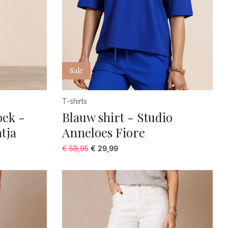
Sale
T-shirts
oek -
Blauw shirt - Studio
tja
Anneloes Fiore
€ 59,95
€ 29,99