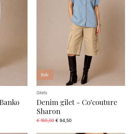
31
32
34
36
37
38
39
Sale
4
Gilets
40
 Banko
Denim gilet - Co'couture
41
Sharon
42
€ 189,00
€ 94,50
44