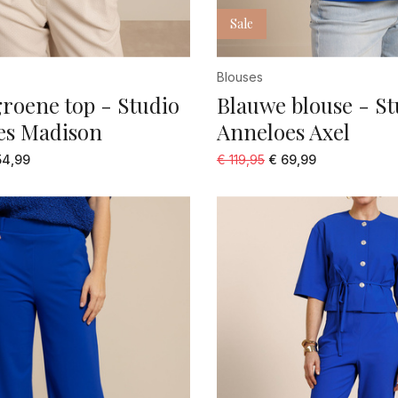
Sale
Blouses
roene top - Studio
Blauwe blouse - St
es Madison
Anneloes Axel
54,99
€ 119,95
€ 69,99