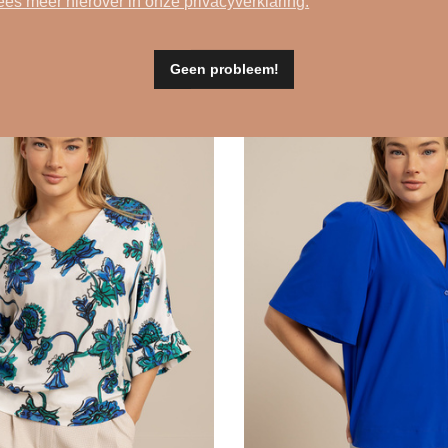
linnen blouse -
Beige jurk - Su
ees meer hierover in onze privacyverklaring.
3 Aura
zalm
€ 139,95
€ 69,99
zilver grijs
99,99
Geen probleem!
zwart
zwart dessin