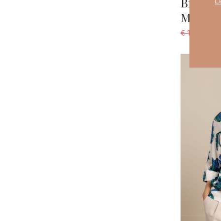
Bruine 
L
March2
€ 199,95
€ 