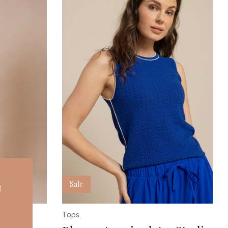
5
6
L/XL
MT
ONE
XS/S
Sale
t
Tops