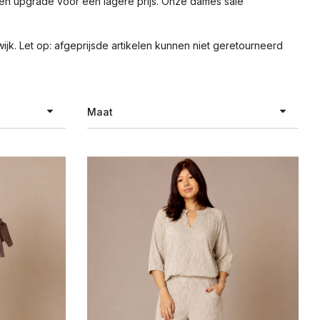
 een upgrade voor een lagere prijs. Onze dames sale
jk. Let op: afgeprijsde artikelen kunnen niet geretourneerd
Maat
XXS
XS
S
M
L
XL