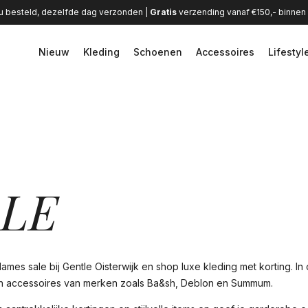
u besteld, dezelfde dag verzonden |
Gratis
verzending vanaf €150,- binne
Nieuw
Kleding
Schoenen
Accessoires
Lifestyl
ALE
mes sale bij Gentle Oisterwijk en shop luxe kleding met korting. In
 accessoires van merken zoals Ba&sh, Deblon en Summum.