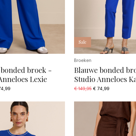
Sale
Broeken
 bonded broek -
Blauwe bonded br
Anneloes Lexie
Studio Anneloes Ka
74,99
€ 149,95
€ 74,99