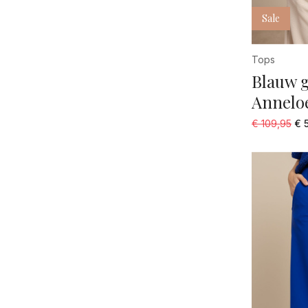
Sale
Tops
Blauw g
Annelo
€ 109,95
€ 