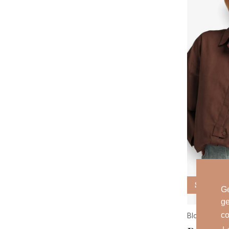
Re
Ro
Sca
Se
Sis
Sis
Stu
SU
We
Ya
Sale
Ge
ge
co
Blouses