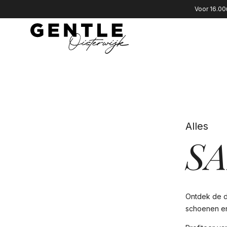
Voor 16.00
Alles
S
Ontdek de da
schoenen en