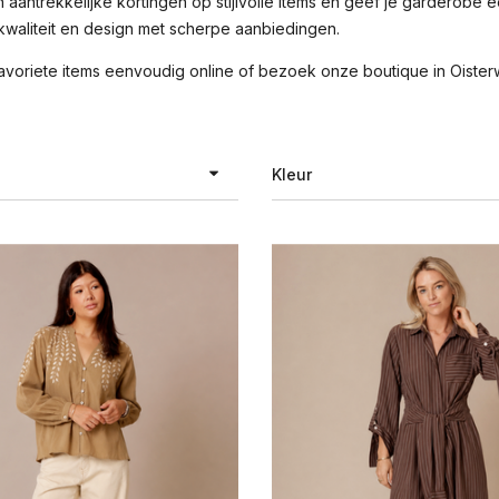
n aantrekkelijke kortingen op stijlvolle items en geef je garderobe
kwaliteit en design met scherpe aanbiedingen.
voriete items eenvoudig online of bezoek onze boutique in Oisterwi
Kleur
TER EGO
antraciet
ma
beige
&sh
blauw
aumont
blauw dessin
renice
bordeaux rood
mbio
bruin