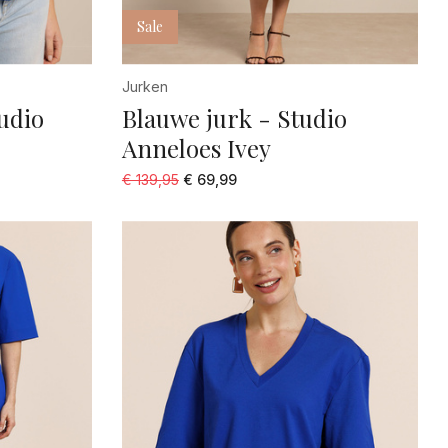
Sale
Jurken
udio
Blauwe jurk - Studio
Anneloes Ivey
€ 139,95
€ 69,99