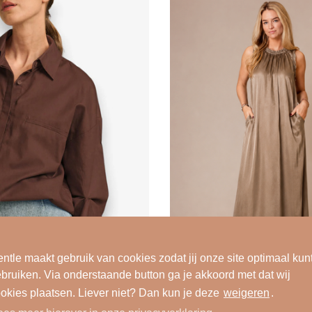
peat
oranje
semunde
paars
rlett Poppies
paars dessin
a me happy
rood
sel Edelbo
rood dessin
ta bags
roze
dio Anneloes
roze dessin
MMUM
stonewashed bleu
ekend Max Mara
taupe
ya
turquoise
Sale
used washed bleu
ntle maakt gebruik van cookies zodat jij onze site optimaal kun
bruiken. Via onderstaande button ga je akkoord met dat wij
wit
okies plaatsen. Liever niet? Dan kun je deze
weigeren
.
Jurken
wit dessin