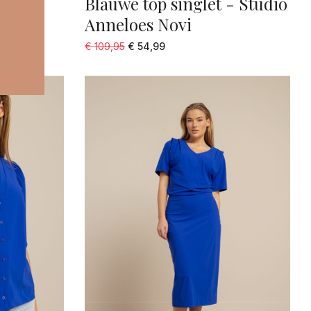
mmum
Blauwe top singlet - Studio
Anneloes Novi
€ 109,95
€ 54,99