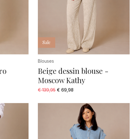
XXL
0
00
1
Sale
2
24
Blouses
25
ro
Beige dessin blouse -
Moscow Kathy
26
€ 139,95
€ 69,98
27
28
29
3
30