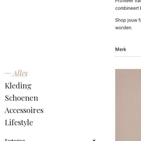
Profiteer va
combineert 
Shop jouw fa
worden.
Merk
Alles
AL
Kleding
Ar
Schoenen
ba
Accessoires
Be
Lifestyle
Be
Ca