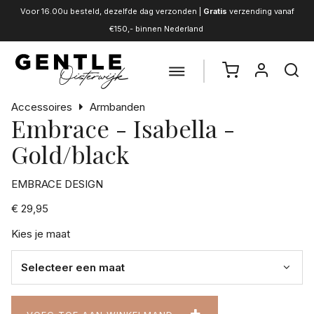
Voor 16.00u besteld, dezelfde dag verzonden |
Gratis
verzending vanaf
€150,- binnen Nederland
Accessoires
Armbanden
Embrace - Isabella -
Gold/black
EMBRACE DESIGN
€ 29,95
Kies je maat