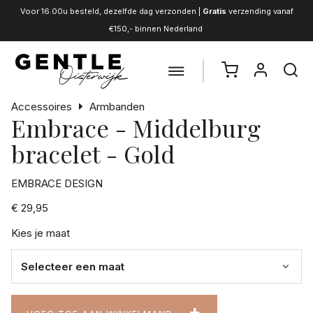
Voor 16.00u besteld, dezelfde dag verzonden |
Gratis
verzending vanaf
€150,- binnen Nederland
Accessoires
Armbanden
Embrace - Middelburg
bracelet - Gold
EMBRACE DESIGN
€ 29,95
Kies je maat