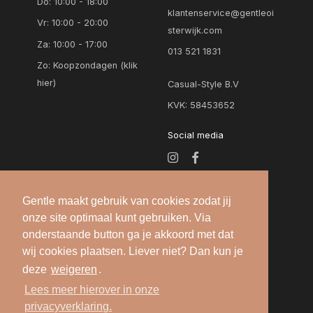
Do: 10:00 - 18:00
klantenservice@gentleoi
Vr: 10:00 - 20:00
sterwijk.com
Za: 10:00 - 17:00
013 521 1831
Zo:
Koopzondagen (klik
hier)
Casual-Style B.V
KVK: 58453652
Social media
Gentle maakt gebruik van cookies zodat jij
onze site optimaal kunt gebruiken. Via
onderstaande button ga je akkoord met dat
wij cookies plaatsen. Liever niet? Dan kun je
deze
weigeren
.
Alle rechten voorbehouden — 2026 © Gentle
Lees meer hierover in onze
Oisterwijk |
Algemene voorwaarden
-
Privacy
privacyverklaring.
verklaring