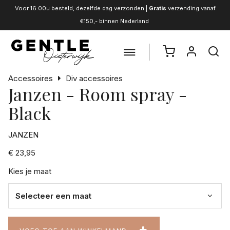
Voor 16.00u besteld, dezelfde dag verzonden |
Gratis
verzending vanaf
€150,- binnen Nederland
Accessoires
Div accessoires
Janzen - Room spray -
Black
JANZEN
€ 23,95
Kies je maat