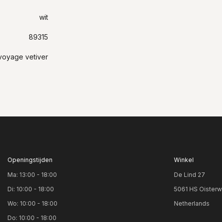
wit
89315
 voyage vetiver
Openingstijden
Winkel
Ma: 13:00 - 18:00
De Lind 27
Di: 10:00 - 18:00
5061 HS Oisterw
Wo: 10:00 - 18:00
Netherlands
Do: 10:00 - 18:00