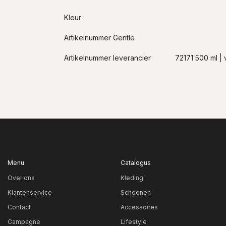
Kleur
Artikelnummer Gentle
Artikelnummer leverancier
72171 500 ml |
Menu
Catalogus
Over ons
Kleding
Klantenservice
Schoenen
Contact
Accessoires
Campagne
Lifestyle