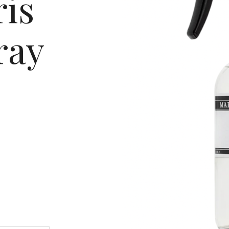
ris
ray