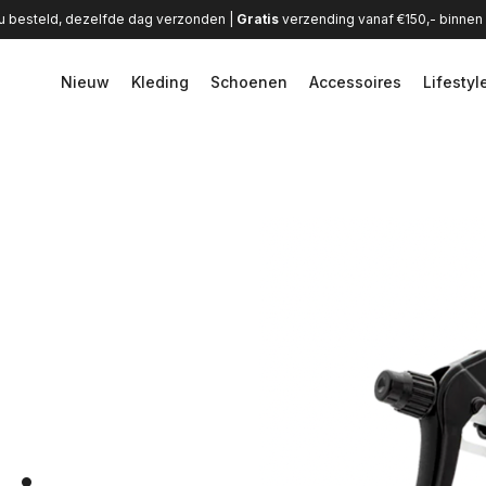
u besteld, dezelfde dag verzonden |
Gratis
verzending vanaf €150,- binne
Nieuw
Kleding
Schoenen
Accessoires
Lifestyl