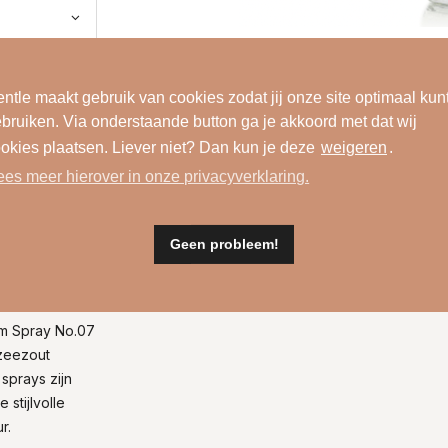
ntle maakt gebruik van cookies zodat jij onze site optimaal kun
bruiken. Via onderstaande button ga je akkoord met dat wij
okies plaatsen. Liever niet? Dan kun je deze
weigeren
.
ees meer hierover in onze privacyverklaring.
Geen probleem!
Materiaal
om Spray No.07
 zeezout
sprays zijn
 stijlvolle
r.