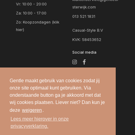
Vr: 10:00 - 20:00
sterwijk.com
Za: 10:00 - 17:00
013 521 1831
Zo:
Koopzondagen (klik
hier)
Casual-Style B.V
KVK: 58453652
Social media
Gentle maakt gebruik van cookies zodat jij
onze site optimaal kunt gebruiken. Via
onderstaande button ga je akkoord met dat
wij cookies plaatsen. Liever niet? Dan kun je
deze
weigeren
.
Alle rechten voorbehouden — 2026 © Gentle
Lees meer hierover in onze
Oisterwijk |
Algemene voorwaarden
-
Privacy
privacyverklaring.
verklaring