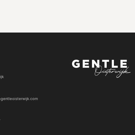
ijk
gentleoisterwijk.com
V