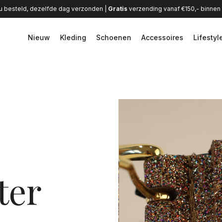
u besteld, dezelfde dag verzonden |
Gratis
verzending vanaf €150,- binne
Nieuw
Kleding
Schoenen
Accessoires
Lifestyl
ter