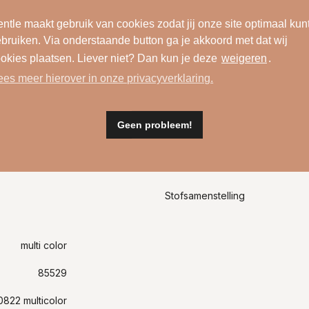
ntle maakt gebruik van cookies zodat jij onze site optimaal kun
bruiken. Via onderstaande button ga je akkoord met dat wij
okies plaatsen. Liever niet? Dan kun je deze
weigeren
.
ees meer hierover in onze privacyverklaring.
Geen probleem!
Materiaal
Stofsamenstelling
multi color
85529
0822 multicolor