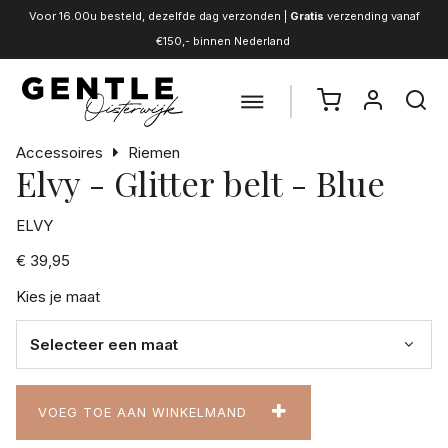
Voor 16.00u besteld, dezelfde dag verzonden |
Gratis
verzending vanaf
€150,- binnen Nederland
Accessoires
Riemen
Elvy - Glitter belt - Blue
ELVY
€ 39,95
Kies je maat
VOEG TOE AAN WINKELMAND