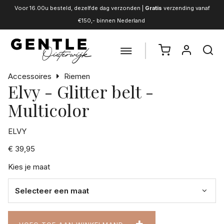
Voor 16.00u besteld, dezelfde dag verzonden |
Gratis
verzending vanaf
€150,- binnen Nederland
Accessoires
Riemen
Elvy - Glitter belt -
Multicolor
ELVY
€ 39,95
Kies je maat