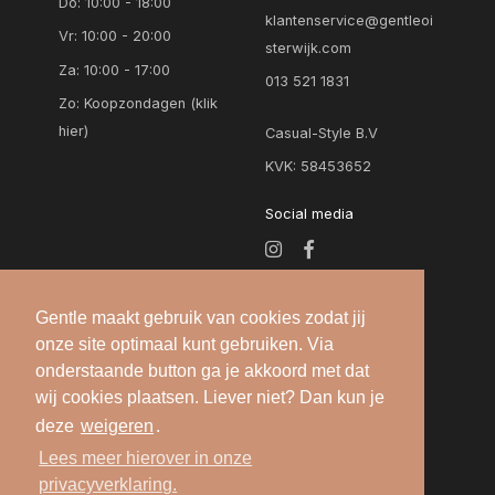
Do: 10:00 - 18:00
klantenservice@gentleoi
Vr: 10:00 - 20:00
sterwijk.com
Za: 10:00 - 17:00
013 521 1831
Zo:
Koopzondagen (klik
hier)
Casual-Style B.V
KVK: 58453652
Social media
Gentle maakt gebruik van cookies zodat jij
onze site optimaal kunt gebruiken. Via
onderstaande button ga je akkoord met dat
wij cookies plaatsen. Liever niet? Dan kun je
deze
weigeren
.
Alle rechten voorbehouden — 2026 © Gentle
Lees meer hierover in onze
Oisterwijk |
Algemene voorwaarden
-
Privacy
privacyverklaring.
verklaring