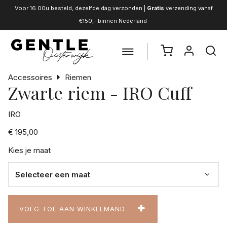
Voor 16.00u besteld, dezelfde dag verzonden |
Gratis
verzending vanaf
€150,- binnen Nederland
Accessoires
Riemen
Zwarte riem - IRO Cuff
IRO
€ 195,00
Kies je maat
VOEG TOE AAN WINKELMAND