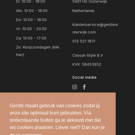
Di: 10:00 - 18:00
5061 HS Oisterwijk
Wo: 10:00 - 18:00
Netherlands
Do: 10:00 - 18:00
klantenservice@gentleoi
Vr: 10:00 - 20:00
sterwijk.com
Za: 10:00 - 17:00
013 521 1831
Zo:
Koopzondagen (klik
hier)
Casual-Style B.V
KVK: 58453652
Social media
Gentle maakt gebruik van cookies zodat jij
onze site optimaal kunt gebruiken. Via
onderstaande button ga je akkoord met dat
wij cookies plaatsen. Liever niet? Dan kun je