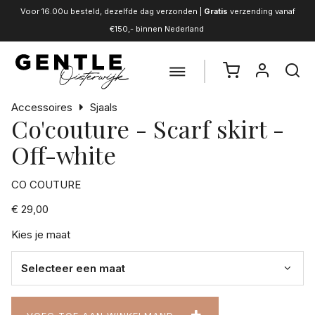
Voor 16.00u besteld, dezelfde dag verzonden |
Gratis
verzending vanaf
€150,- binnen Nederland
Accessoires
Sjaals
Co'couture - Scarf skirt -
Off-white
CO COUTURE
€ 29,00
Kies je maat