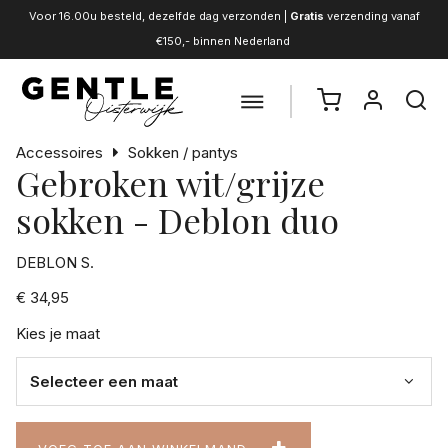
Voor 16.00u besteld, dezelfde dag verzonden |
Gratis
verzending vanaf
€150,- binnen Nederland
Accessoires
Sokken / pantys
Gebroken wit/grijze
sokken - Deblon duo
DEBLON S.
€ 34,95
Kies je maat