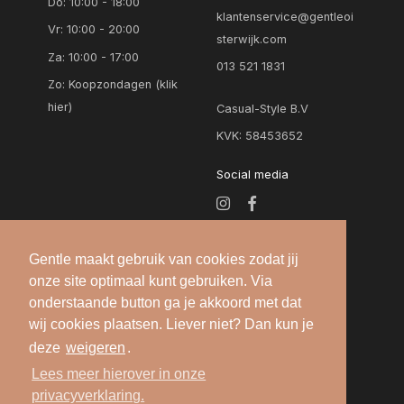
Do: 10:00 - 18:00
klantenservice@gentleoi
Vr: 10:00 - 20:00
sterwijk.com
Za: 10:00 - 17:00
013 521 1831
Zo:
Koopzondagen (klik
hier)
Casual-Style B.V
KVK: 58453652
Social media
Gentle maakt gebruik van cookies zodat jij
onze site optimaal kunt gebruiken. Via
onderstaande button ga je akkoord met dat
wij cookies plaatsen. Liever niet? Dan kun je
deze
weigeren
.
Alle rechten voorbehouden — 2026 © Gentle
Lees meer hierover in onze
Oisterwijk |
Algemene voorwaarden
-
Privacy
privacyverklaring.
verklaring