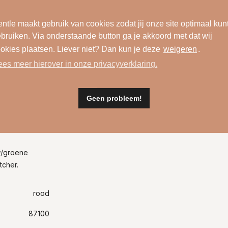
ntle maakt gebruik van cookies zodat jij onze site optimaal kun
bruiken. Via onderstaande button ga je akkoord met dat wij
okies plaatsen. Liever niet? Dan kun je deze
weigeren
.
ees meer hierover in onze privacyverklaring.
Geen probleem!
Materiaal
w/groene
tcher.
rood
87100