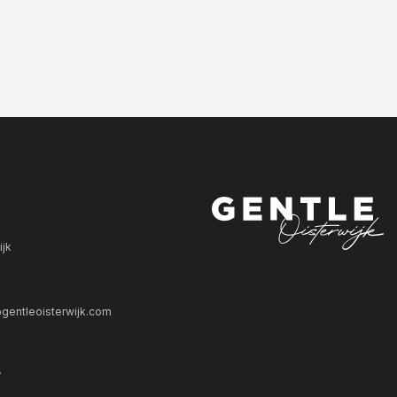
ijk
gentleoisterwijk.com
V