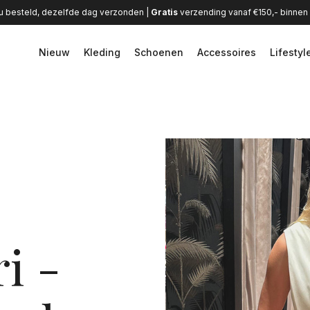
u besteld, dezelfde dag verzonden |
Gratis
verzending vanaf €150,- binne
Nieuw
Kleding
Schoenen
Accessoires
Lifestyl
i -