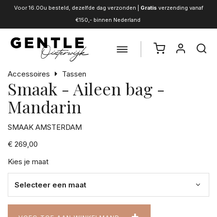
Voor 16.00u besteld, dezelfde dag verzonden |
Gratis
verzending vanaf
€150,- binnen Nederland
Accessoires
Tassen
Smaak - Aileen bag -
Mandarin
SMAAK AMSTERDAM
€ 269,00
Kies je maat