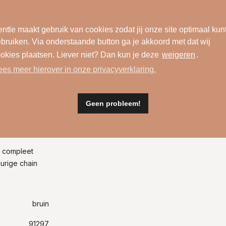
ntle maakt gebruik van cookies zodat jij onze site optimaal kun
bruiken. Via onderstaande button ga je akkoord met dat wij
okies plaatsen. Liever niet? Dan kun je deze
weigeren
.
ees meer hierover in onze privacyverklaring.
Geen probleem!
Materiaal
t compleet
eurige chain
bruin
91297