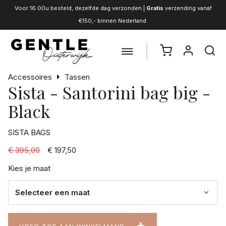
Voor 16.00u besteld, dezelfde dag verzonden |
Gratis
verzending vanaf
€150,- binnen Nederland
Accessoires
Tassen
Sista - Santorini bag big -
Black
SISTA BAGS
€ 395,00
€ 197,50
Kies je maat