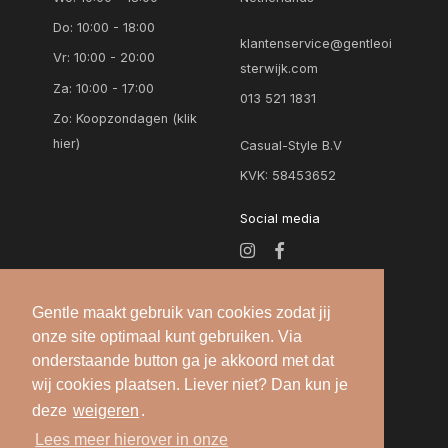
Do: 10:00 - 18:00
klantenservice@gentleoi
Vr: 10:00 - 20:00
sterwijk.com
Za: 10:00 - 17:00
013 521 1831
Zo:
Koopzondagen (klik
hier)
Casual-Style B.V
KVK: 58453652
Social media
Gentle maakt gebruik van cookies zodat jij
onze site optimaal kunt gebruiken. Via
onderstaande button ga je akkoord met dat
wij cookies plaatsen. Liever niet? Dan kun je
deze
weigeren
.
Alle rechten voorbehouden — 2026 © Gentle
Lees meer hierover in onze
Oisterwijk |
Algemene voorwaarden
-
Privacy