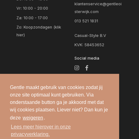
klantenservice@gentleoi
Vr: 10:00 - 20:00
sterwijk.com
Za: 10:00 - 17:00
013 521 1831
Zo:
Koopzondagen (klik
hier)
Casual-Style B.V
KVK: 58453652
Social media
Gentle maakt gebruik van cookies zodat jij
onze site optimaal kunt gebruiken. Via
onderstaande button ga je akkoord met dat
wij cookies plaatsen. Liever niet? Dan kun je
deze
weigeren
.
Alle rechten voorbehouden — 2026 © Gentle
Lees meer hierover in onze
Oisterwijk |
Algemene voorwaarden
-
Privacy
privacyverklaring.
verklaring