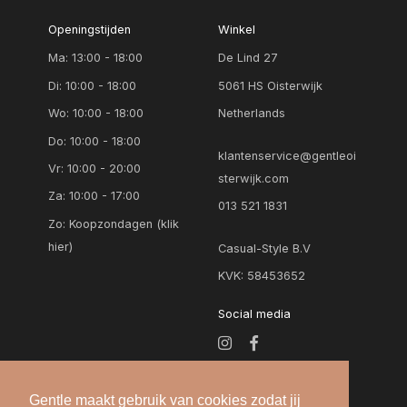
33
Openingstijden
Winkel
groen
34
Ma: 13:00 - 18:00
De Lind 27
groen dessin
34/38
Di: 10:00 - 18:00
5061 HS Oisterwijk
khaki
Wo: 10:00 - 18:00
Netherlands
36
licht blauw
Do: 10:00 - 18:00
36/40
klantenservice@gentleoi
Vr: 10:00 - 20:00
licht grijs
sterwijk.com
37
Za: 10:00 - 17:00
lichte jeans
013 521 1831
Zo:
Koopzondagen (klik
37/39
lila
hier)
Casual-Style B.V
38
KVK: 58453652
lime
38/42
marine
Social media
39
multi collour
4
multi color
Gentle maakt gebruik van cookies zodat jij
40