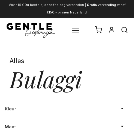
Voor 16.00u besteld, dezelfde dag verzonden |
Gratis
verzending vanaf
€150,- binnen Nederland
Alles
Bulaggi
Kleur
Maat