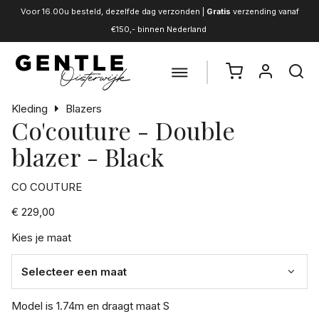
Voor 16.00u besteld, dezelfde dag verzonden |
Gratis
verzending vanaf
€150,- binnen Nederland
Kleding
Blazers
Co'couture - Double
blazer - Black
CO COUTURE
€ 229,00
Kies je maat
Model is 1.74m en draagt maat S