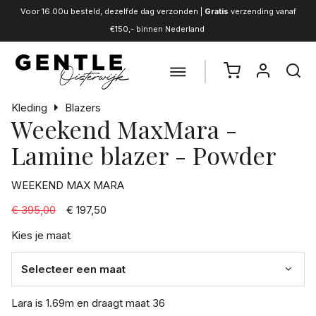
Voor 16.00u besteld, dezelfde dag verzonden |
Gratis
verzending vanaf
€150,- binnen Nederland
Kleding
Blazers
Weekend MaxMara -
Lamine blazer - Powder
WEEKEND MAX MARA
€ 395,00
€ 197,50
Kies je maat
Lara is 1.69m en draagt maat 36