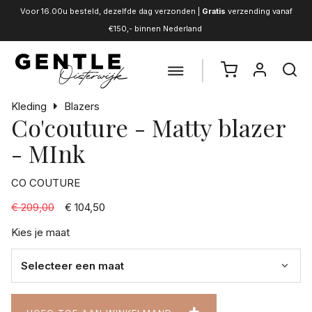
Voor 16.00u besteld, dezelfde dag verzonden |
Gratis
verzending vanaf
€150,- binnen Nederland
Kleding
Blazers
Co'couture - Matty blazer
- MInk
CO COUTURE
€ 209,00
€ 104,50
Kies je maat