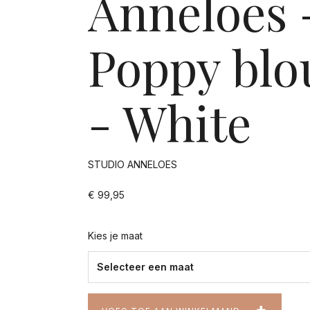
Anneloes 
Poppy blo
- White
STUDIO ANNELOES
€ 99,95
Kies je maat