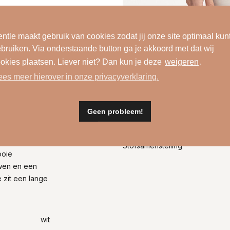
ntle maakt gebruik van cookies zodat jij onze site optimaal kun
bruiken. Via onderstaande button ga je akkoord met dat wij
okies plaatsen. Liever niet? Dan kun je deze
weigeren
.
ees meer hierover in onze privacyverklaring.
Geen probleem!
Wasinformatie
Stofsamenstelling
ooie
wen en een
 zit een lange
wit