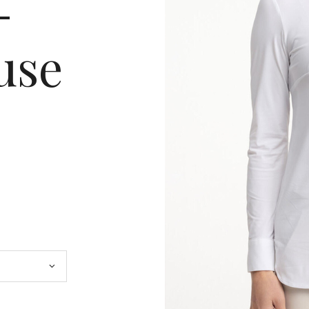
-
use