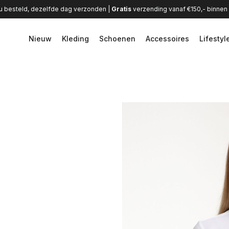
u besteld, dezelfde dag verzonden |
Gratis
verzending vanaf €150,- binne
Nieuw
Kleding
Schoenen
Accessoires
Lifestyl