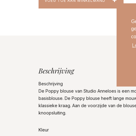
VOEG TOE AAN WINKELMAND
Ge
ge
co
L
Beschrijving
Beschrijving
De Poppy blouse van Studio Anneloes is een m
basisblouse. De Poppy blouse heeft lange mou
klassieke kraag. Aan de voorzijde van de blouse
knoopsluiting.
Kleur