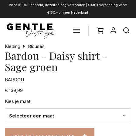
Voor 16.00u besteld, dezelfde dag verzonden |
Gratis
verzending vanaf
€150,- binnen Nederland
Kleding
Blouses
Bardou - Daisy shirt -
Sage groen
BARDOU
€ 139,99
Kies je maat