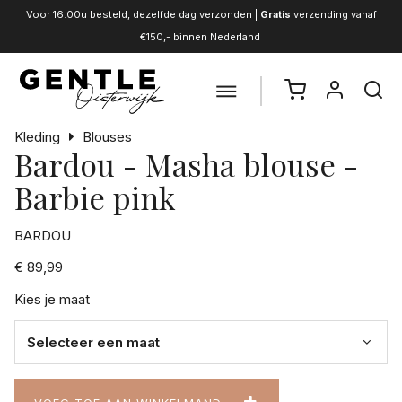
Voor 16.00u besteld, dezelfde dag verzonden |
Gratis
verzending vanaf
€150,- binnen Nederland
Kleding
Blouses
Bardou - Masha blouse -
Barbie pink
BARDOU
€ 89,99
Kies je maat