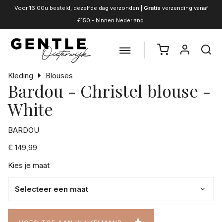
Voor 16.00u besteld, dezelfde dag verzonden |
Gratis
verzending vanaf
€150,- binnen Nederland
Kleding
Blouses
Bardou - Christel blouse -
White
BARDOU
€ 149,99
Kies je maat