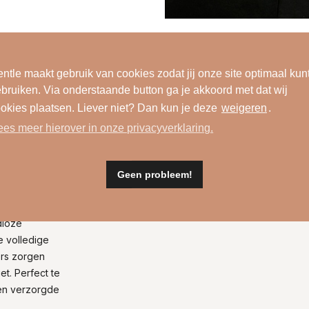
ntle maakt gebruik van cookies zodat jij onze site optimaal kun
bruiken. Via onderstaande button ga je akkoord met dat wij
okies plaatsen. Liever niet? Dan kun je deze
weigeren
.
ees meer hierover in onze privacyverklaring.
Wasinformatie
Geen probleem!
Stofsamenstelling
dloze
e volledige
ers zorgen
et. Perfect te
een verzorgde