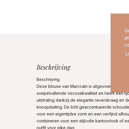
Ge
ge
co
L
Beschrijving
Beschrijving
Deze blouse van Marccain is uitgevoerd in een
soepelvallende viscosekwaliteit en heeft een tij
uitstraling dankzij de elegante reverskraag en d
knoopsluiting. De licht geaccentueerde schoud
voor een eigentijdse vorm en een verfijnd silhou
combineren voor een stijlvolle kantoorlook of 
outfit voor elke dag.