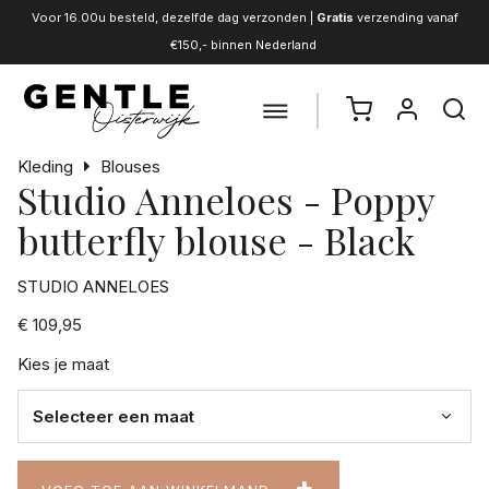
Voor 16.00u besteld, dezelfde dag verzonden |
Gratis
verzending vanaf
€150,- binnen Nederland
Kleding
Blouses
Studio Anneloes - Poppy
butterfly blouse - Black
STUDIO ANNELOES
€ 109,95
Kies je maat