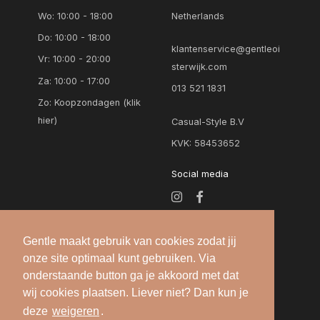
Wo: 10:00 - 18:00
Netherlands
Do: 10:00 - 18:00
klantenservice@gentleoi
Vr: 10:00 - 20:00
sterwijk.com
Za: 10:00 - 17:00
013 521 1831
Zo:
Koopzondagen (klik
hier)
Casual-Style B.V
KVK: 58453652
Social media
Gentle maakt gebruik van cookies zodat jij
onze site optimaal kunt gebruiken. Via
onderstaande button ga je akkoord met dat
wij cookies plaatsen. Liever niet? Dan kun je
deze
weigeren
.
Alle rechten voorbehouden — 2026 © Gentle