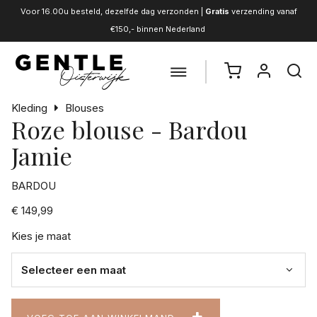
Voor 16.00u besteld, dezelfde dag verzonden |
Gratis
verzending vanaf
€150,- binnen Nederland
Kleding
Blouses
Roze blouse - Bardou
Jamie
BARDOU
€ 149,99
Kies je maat