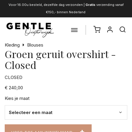
Voor 16.00u besteld, dezelfde dag verzonden |
Gratis
verzending vanaf
€150,- binnen Nederland
Kleding
Blouses
Groen geruit overshirt -
Closed
CLOSED
€ 240,00
Kies je maat