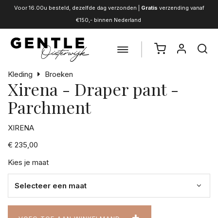
Voor 16.00u besteld, dezelfde dag verzonden |
Gratis
verzending vanaf
€150,- binnen Nederland
Kleding
Broeken
Xirena - Draper pant -
Parchment
XIRENA
€ 235,00
Kies je maat