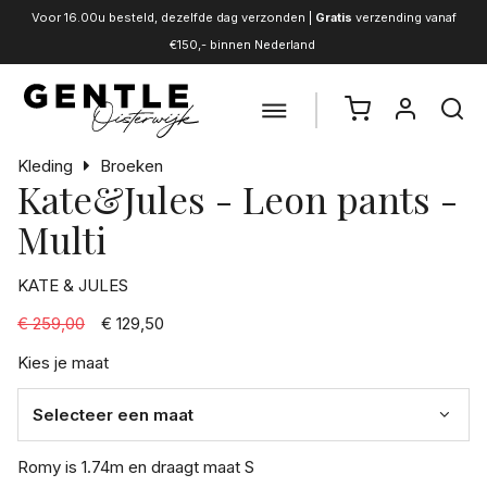
Voor 16.00u besteld, dezelfde dag verzonden |
Gratis
verzending vanaf
€150,- binnen Nederland
Kleding
Broeken
Kate&Jules - Leon pants -
Multi
KATE & JULES
€ 259,00
€ 129,50
Kies je maat
Romy is 1.74m en draagt maat S