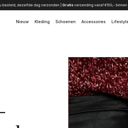
u besteld, dezelfde dag verzonden |
Gratis
verzending vanaf €150,- binne
Nieuw
Kleding
Schoenen
Accessoires
Lifestyl
-