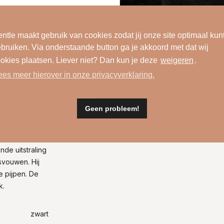
ntle maakt gebruik van cookies zodat jij onze site optimaal kun
bruiken. Via onderstaande button ga je akkoord met dat wij
okies plaatsen. Liever niet? Dan kun je deze
weigeren
.
ees meer hierover in onze privacyverklaring.
Geen probleem!
Wasinformatie
de uitstraling
svouwen. Hij
e pijpen. De
k.
zwart