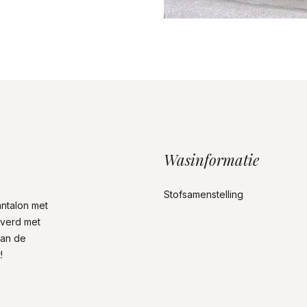
Wasinformatie
Stofsamenstelling
antalon met
everd met
aan de
!