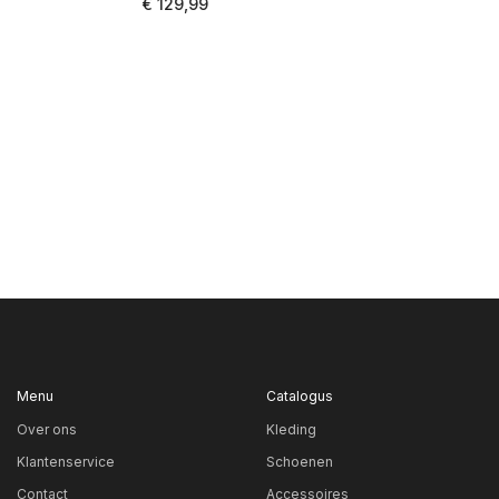
€ 129,99
Menu
Catalogus
Over ons
Kleding
Klantenservice
Schoenen
Contact
Accessoires