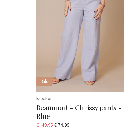
Sale
Broeken
Beaumont - Chrissy pants -
Blue
€ 149,95
€ 74,99