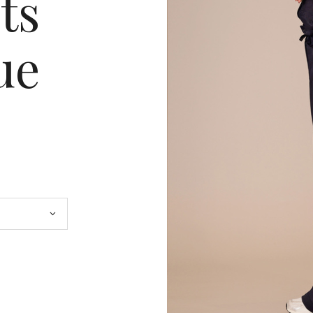
ts
ue