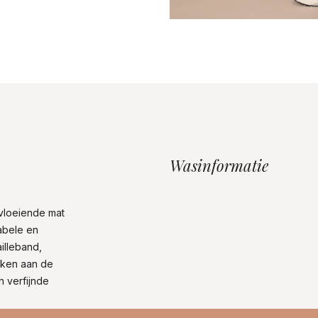
Wasinformatie
vloeiende mat
abele en
ailleband,
akken aan de
n verfijnde