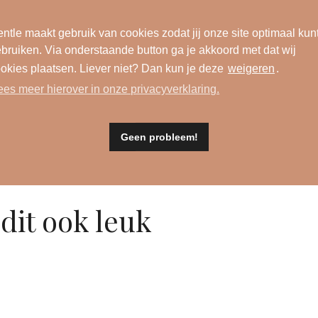
blauw
ntle maakt gebruik van cookies zodat jij onze site optimaal kun
91998
bruiken. Via onderstaande button ga je akkoord met dat wij
okies plaatsen. Liever niet? Dan kun je deze
weigeren
.
980 night blue
ees meer hierover in onze privacyverklaring.
Geen probleem!
dit ook leuk