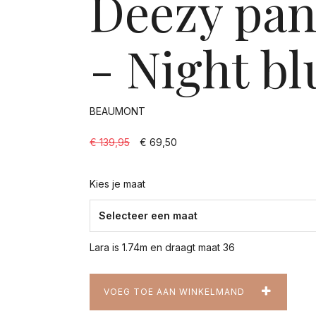
Deezy pan
- Night bl
BEAUMONT
€ 139,95
€ 69,50
Kies je maat
Lara is 1.74m en draagt maat 36
VOEG TOE AAN WINKELMAND