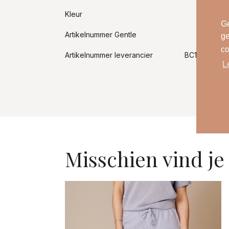
Kleur
Ge
Artikelnummer Gentle
ge
co
Artikelnummer leverancier
BC13371261 5
L
Misschien vind je 