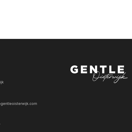
ijk
gentleoisterwijk.com
V