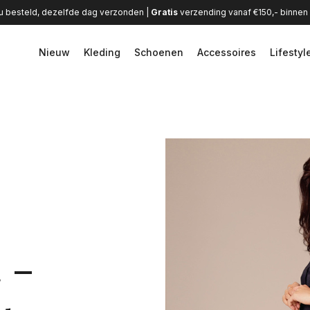
u besteld, dezelfde dag verzonden |
Gratis
verzending vanaf €150,- binne
Nieuw
Kleding
Schoenen
Accessoires
Lifestyl
 -