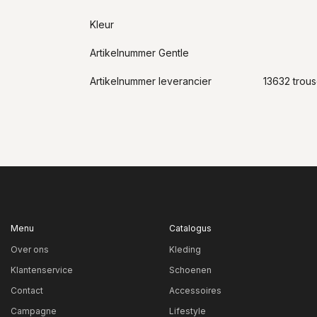
Kleur
Artikelnummer Gentle
Artikelnummer leverancier
13632 trou
Menu
Catalogus
Over ons
Kleding
Klantenservice
Schoenen
Contact
Accessoires
Campagne
Lifestyle