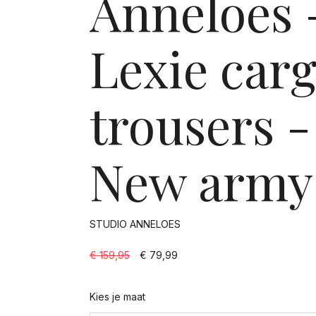
Anneloes 
Lexie car
trousers -
New army
STUDIO ANNELOES
€ 159,95
€ 79,99
Kies je maat