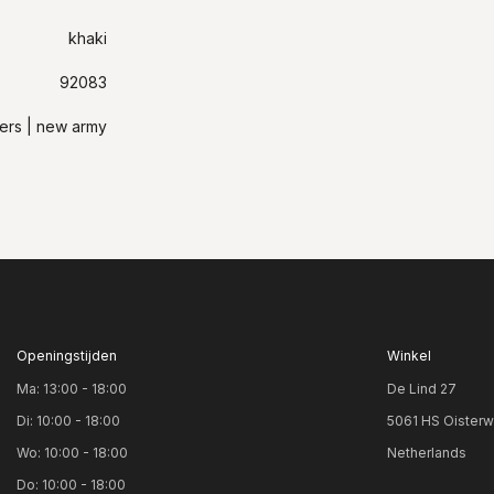
khaki
92083
sers | new army
Openingstijden
Winkel
Ma: 13:00 - 18:00
De Lind 27
Di: 10:00 - 18:00
5061 HS Oisterw
Wo: 10:00 - 18:00
Netherlands
Do: 10:00 - 18:00