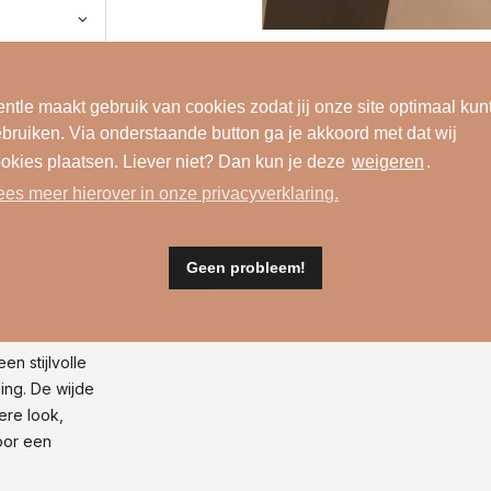
ntle maakt gebruik van cookies zodat jij onze site optimaal kun
bruiken. Via onderstaande button ga je akkoord met dat wij
okies plaatsen. Liever niet? Dan kun je deze
weigeren
.
ees meer hierover in onze privacyverklaring.
Geen probleem!
Wasinformatie
en stijlvolle
ing. De wijde
ere look,
voor een