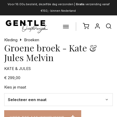
Voor 16.00u besteld, dezelfde dag verzonden |
Gratis
verzending vanaf
€150,- binnen Nederland
Kleding
Broeken
Groene broek - Kate &
Jules Melvin
KATE & JULES
€ 299,00
Kies je maat