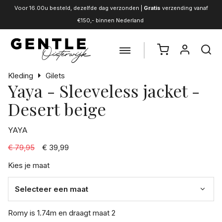
Voor 16.00u besteld, dezelfde dag verzonden |
Gratis
verzending vanaf
€150,- binnen Nederland
Kleding
Gilets
Yaya - Sleeveless jacket -
Desert beige
YAYA
€ 79,95
€ 39,99
Kies je maat
Romy is 1.74m en draagt maat 2