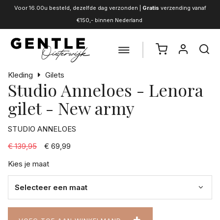
Voor 16.00u besteld, dezelfde dag verzonden |
Gratis
verzending vanaf
€150,- binnen Nederland
Kleding
Gilets
Studio Anneloes - Lenora
gilet - New army
STUDIO ANNELOES
€ 139,95
€ 69,99
Kies je maat