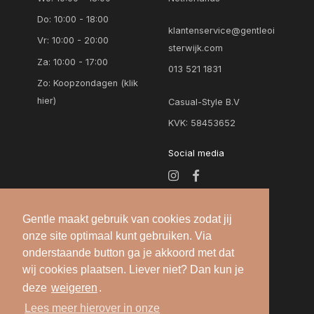
Do: 10:00 - 18:00
klantenservice@gentleoi
Vr: 10:00 - 20:00
sterwijk.com
Za: 10:00 - 17:00
013 521 1831
Zo:
Koopzondagen (klik
hier)
Casual-Style B.V
KVK: 58453652
Social media
Gentle maakt gebruik van cookies zodat jij
onze site optimaal kunt gebruiken. Via
onderstaande button ga je akkoord met dat
wij cookies plaatsen. Liever niet? Dan kun je
deze
weigeren
.
Alle rechten voorbehouden — 2026 © Gentle
Lees meer hierover in onze
Oisterwijk |
Algemene voorwaarden
-
Privacy