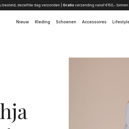
u besteld, dezelfde dag verzonden |
Gratis
verzending vanaf €150,- binne
Nieuw
Kleding
Schoenen
Accessoires
Lifestyl
hja