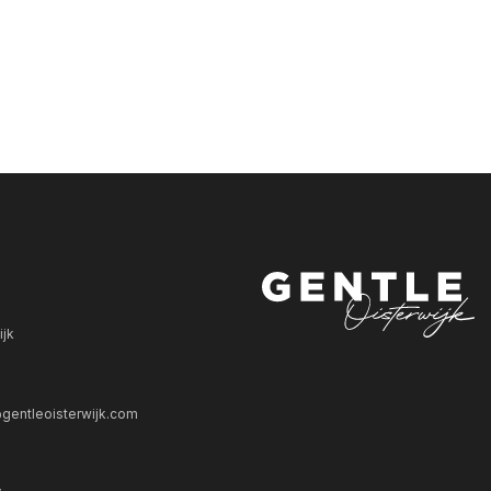
ijk
gentleoisterwijk.com