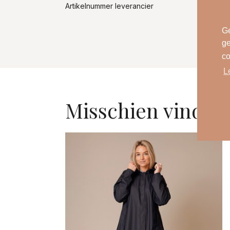
Artikelnummer leverancier
Ge
ge
co
L
Misschien vind je 