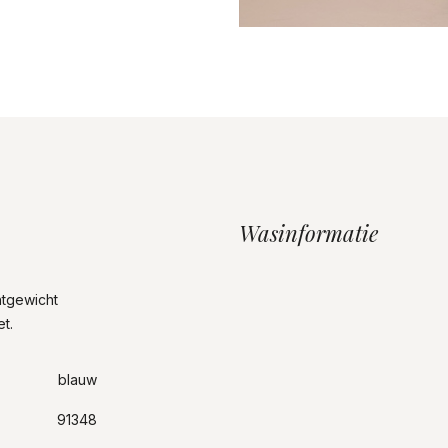
Wasinformatie
htgewicht
t.
blauw
91348