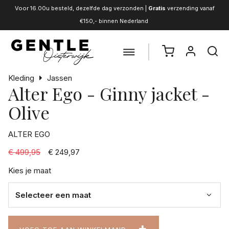
Voor 16.00u besteld, dezelfde dag verzonden |
Gratis
verzending vanaf
€150,- binnen Nederland
Kleding
Jassen
Alter Ego - Ginny jacket -
Olive
ALTER EGO
€ 499,95
€ 249,97
Kies je maat