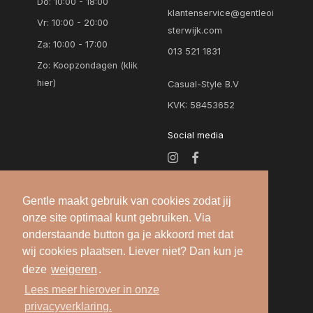
Do: 10:00 - 18:00
klantenservice@gentleoi
Vr: 10:00 - 20:00
sterwijk.com
Za: 10:00 - 17:00
013 521 1831
Zo:
Koopzondagen (klik
hier)
Casual-Style B.V
KVK: 58453652
Social media
Gentle maakt gebruik van cookies zodat jij
onze site optimaal kunt gebruiken. Via
onderstaande button ga je akkoord met dat
wij cookies plaatsen. Liever niet? Dan kun je
deze
weigeren
.
Alle rechten voorbehouden — 2026 © Gentle
Lees meer hierover in onze
Oisterwijk |
Algemene voorwaarden
-
Privacy
privacyverklaring.
verklaring