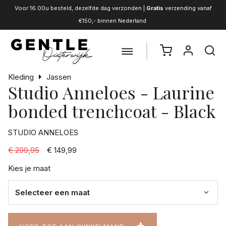
Voor 16.00u besteld, dezelfde dag verzonden |
Gratis
verzending vanaf
€150,- binnen Nederland
Kleding
Jassen
Studio Anneloes - Laurine
bonded trenchcoat - Black
STUDIO ANNELOES
€ 299,95
€ 149,99
Kies je maat