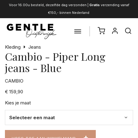
Voor 16.00u besteld, dezelfde dag verzonden |
Gratis
verzending vanaf
€150,- binnen Nederland
Kleding
Jeans
Cambio - Piper Long
jeans - Blue
CAMBIO
€ 159,90
Kies je maat