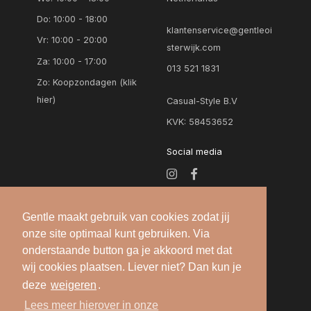
Do: 10:00 - 18:00
klantenservice@gentleoi
Vr: 10:00 - 20:00
sterwijk.com
Za: 10:00 - 17:00
013 521 1831
Zo:
Koopzondagen (klik
hier)
Casual-Style B.V
KVK: 58453652
Social media
Gentle maakt gebruik van cookies zodat jij
onze site optimaal kunt gebruiken. Via
onderstaande button ga je akkoord met dat
wij cookies plaatsen. Liever niet? Dan kun je
deze
weigeren
.
Alle rechten voorbehouden — 2026 © Gentle
Lees meer hierover in onze
Oisterwijk |
Algemene voorwaarden
-
Privacy