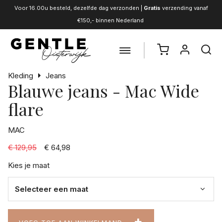
Voor 16.00u besteld, dezelfde dag verzonden |
Gratis
verzending vanaf
€150,- binnen Nederland
Kleding
Jeans
Blauwe jeans - Mac Wide
flare
MAC
€ 129,95
€ 64,98
Kies je maat