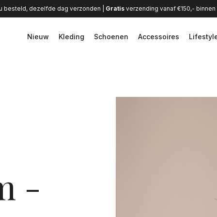
u besteld, dezelfde dag verzonden |
Gratis
verzending vanaf €150,- binne
Nieuw
Kleding
Schoenen
Accessoires
Lifestyl
m -