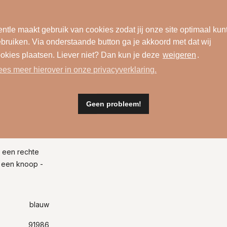
ntle maakt gebruik van cookies zodat jij onze site optimaal kun
bruiken. Via onderstaande button ga je akkoord met dat wij
okies plaatsen. Liever niet? Dan kun je deze
weigeren
.
ees meer hierover in onze privacyverklaring.
Geen probleem!
Wasinformatie
t een rechte
t een knoop -
blauw
91986