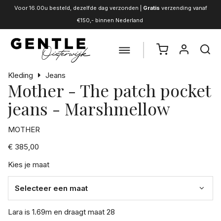
Voor 16.00u besteld, dezelfde dag verzonden |
Gratis
verzending vanaf
€150,- binnen Nederland
Kleding
Jeans
Mother - The patch pocket
jeans - Marshmellow
MOTHER
€ 385,00
Kies je maat
Lara is 1.69m en draagt maat 28