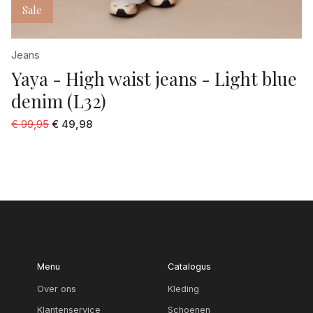
Sale
Jeans
Yaya - High waist jeans - Light blue
denim (L32)
€ 99,95
€ 49,98
Menu
Catalogus
Over ons
Kleding
Klantenservice
Schoenen