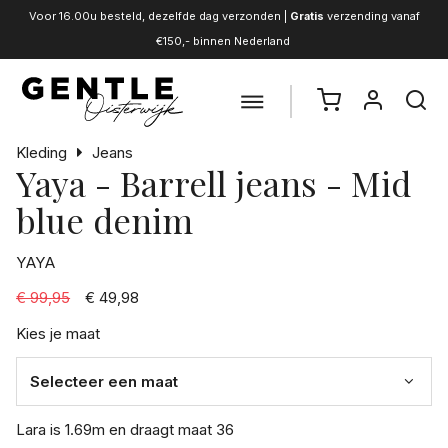
Voor 16.00u besteld, dezelfde dag verzonden |
Gratis
verzending vanaf
€150,- binnen Nederland
Kleding
Jeans
Yaya - Barrell jeans - Mid
blue denim
YAYA
€ 99,95
€ 49,98
Kies je maat
Lara is 1.69m en draagt maat 36